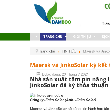
TRANG CHỦ
GIỚI THIỆU
DỊCH
Trang chủ
TIN TỨC
Maersk và JinkoS
Maersk và JinkoSolar ký kết 
Được đăng: 20 Tháng 7 2021
Nhà sản xuất tấm pin năng 
JinkoSolar đã ký thỏa thuận 
Công ty Jinko Solar (Ảnh: Jinko Solar)
Maersk
và
JinkoSolar
sẽ cùng tiến hành hợp tác đa