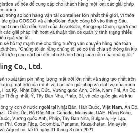
gistics
số hóa để cung cấp cho khách hàng một loạt các giải pháp
ics xanh.
hai trong số bốn
hãng vận tải container lớn nhất thế giới
, vì thỏa
tác giữa
COSCO
và JinkoSolar, được công bố vào tháng Sáu.
 theo Giám đốc điều hành của JinkoSolar, Kangping Chen, người cho
n các giải pháp linh hoạt và thuận tiện để quản lý
tình trạng thiếu
iệu quả vận tải.
 sẽ hỗ trợ mạnh mẽ cho tăng trưởng vận chuyển hàng hóa toàn
t thêm, “Chúng tôi tin rằng chúng tôi sẽ có thể chia sẻ thông tin kịp
chất lượng cao dài hạn đến cho khách hàng toàn cầu của chúng tôi."
ing Co., Ltd.
sản xuất tấm pin năng lượng mặt trời lớn nhất và sáng tạo nhất trên
 lượng mặt trời của mình và bán các giải pháp và dịch vụ của mình
c, Hoa Kỳ, Nhật Bản, Đức, Vương quốc Anh, Chile, Nam Phi, Ấn Độ,
p Thống nhất, Ý, Tây Ban Nha, Pháp, Bỉ, và các quốc gia và khu
 công ty con ở nước ngoài tại Nhật Bản, Hàn Quốc,
Việt Nam
, Ấn Độ,
azil, Chile, Úc, Bồ Đào Nha, Canada, Malaysia, UAE, Hồng Kông,
Quốc, Vương quốc Anh, Pháp, Tây Ban Nha, Bulgaria, Hy Lạp,
am Phi, Costa Rica, Colombia, Panama, Kazakhstan, Malaysia,
 và Argentina, kể từ ngày 31 tháng 3 năm 2021.