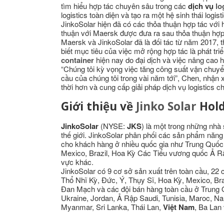
tìm hiểu hợp tác chuyên sâu trong các
dịch vụ
lo
logistics toàn diện và tạo ra một hệ sinh thái logist
JinkoSolar hiện đã có các thỏa thuận hợp tác với 
thuận với Maersk được đưa ra sau thỏa thuận hợp 
Maersk và JinkoSolar đã là đối tác từ năm 2017,
biết mục tiêu của việc mở rộng hợp tác là phát triể
container
hiện nay do đại dịch và việc nâng cao h
“Chúng tôi kỳ vọng việc tăng công suất vận chuyển
cầu của chúng tôi trong vài năm tới”, Chen, nhận xé
thời hơn và cung cấp giải pháp dịch vụ logistics 
Giới thiệu về
Jinko Solar
Hold
JinkoSolar
(NYSE:
JKS
) là một trong những nhà 
thế giới. JinkoSolar phân phối các sản phẩm năng
cho khách hàng ở nhiều quốc gia như Trung Quố
Mexico, Brazil, Hoa Kỳ Các Tiểu vương quốc Ả Rậ
vực khác.
JinkoSolar có 9 cơ sở sản xuất trên toàn cầu, 22
Thổ Nhĩ Kỳ, Đức, Ý, Thụy Sĩ, Hoa Kỳ, Mexico, Br
Đan Mạch và các đội bán hàng toàn cầu ở Trung 
Ukraine, Jordan, Ả Rập Saudi, Tunisia, Maroc, N
Myanmar, Sri Lanka, Thái Lan,
Việt Nam
, Ba Lan