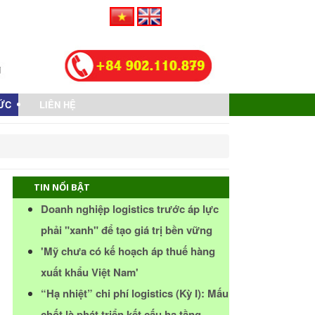
TỨC
LIÊN HỆ
TIN NỔI BẬT
Doanh nghiệp logistics trước áp lực
phải "xanh" để tạo giá trị bền vững
'Mỹ chưa có kế hoạch áp thuế hàng
xuất khẩu Việt Nam'
“Hạ nhiệt” chi phí logistics (Kỳ I): Mấu
chốt là phát triển kết cấu hạ tầng