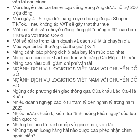
vận tải container
Mỗi chuyến tàu container cập cảng Vũng Áng được hỗ trợ 200
triệu đồng
Mỗi ngày 4 - 5 triệu đơn hàng xuyên biên giới qua Shopee,
TikTok... nếu không áp VAT sẽ gây thất thu thuế
Một loại hình vận chuyển đang tăng giá “chóng mặt”, cao hơn
110% so với trước Covid
Một số rủi ro trong kinh doanh và cách xử lý từ chuyên gia
Mùa vận tải bất thường của thế giới (Kỳ 1)
Nâng cảnh báo phòng dịch ở sân bay lên mức cao nhất
Nâng cao hiệu quả khai thác khu vực cảng Cái Mép - Thị Vải
Nâng cao hiệu quả, giảm chi phí vận tải
NGÀNH DỊCH VỤ LOGISTICS VIỆT NAM VỚI CHUYỂN ĐỔI
SỐ !
NGÀNH DỊCH VỤ LOGISTICS VIỆT NAM VỚI CHUYỂN ĐỔI
SỐ !
Ngừng các phương tiện giao thông qua Cửa khẩu Lào Cai-Hà
Khẩu
Nhiều doanh nghiệp báo lỗ từ trăm tỷ đến nghìn tỷ trong năm
2020
Nhiều nước chuẩn bị kiểm tra "tình huống khẩn nguy" của tàu
biển quốc tế
Những bài học từ tranh chấp về giao nhận, vận tải
Những tuyến luồng hàng hải nào được cấp phép nhận chìm
ngoài biển?