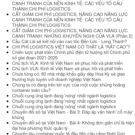
CẠNH TRANH CỦA NỀN KINH TẾ: CÁC YẾU TỐ CẤU
THÀNH CHI PHÍ LOGISTICS
CẮT GIẢM CHI PHÍ LOGISTICS, NÂNG CAO NĂNG LỰC
CẠNH TRANH CỦA NỀN KINH TẾ: CÁC YẾU TỐ CẤU
THÀNH CHI PHÍ LOGISTICS
CẮT GIẢM CHI PHÍ LOGISTICS, NÂNG CAO NĂNG LỰC
CẠNH TRANH: NHỮNG KHUYẾN NGHỊ CỦA VLA (Phần 2)
Cầu Cát Lái sẽ kết nối vào cao tốc Bến Lức - Long Thành?
CHI PHÍ LOGISTICS VIỆT NAM CÓ THẬT LÀ “RẤT CAO”?
Chiến lược phát triển Chính phủ điện tử hướng tới Chính phủ
số giai đoạn 2021-2025
Chủ tịch VLA: Kinh tế Việt Nam sẽ phục hồi và phát triển
Chủ tịch VLA: Kinh tế Việt Nam sẽ phục hồi và phát triển
Chưa từng có: 60 nhà nhập khẩu giày dép Hoa Kỳ sẽ giao
thương trực tuyến với doanh nghiệp Việt Nam
Chúng ta có đang trên bờ vực của một cuộc khủng hoảng
container toàn cầu?
Chuỗi cung ứng lạnh đang 'nóng' nhất ngành logistics
Chuỗi cung ứng lạnh đang 'nóng' nhất ngành logistics
Chuỗi cung ứng lạnh đang 'nóng' nhất ngành logistics
Chuyển đổi số tại Việt Nam - Bài 3: Đáp áp vận hành 'cỗ máy'
khủng
Chuyển đổi số tại Việt Nam - Bài 4: Không đơn giản chỉ là hiện
đại hóa phương thức quản lý
Chuyến tàu container quốc tế đầu tiên cập cảng Nghi Sơn