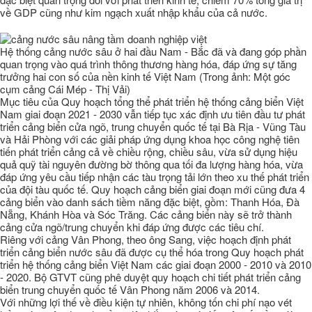
về GDP cũng như kim ngạch xuất nhập khẩu của cả nước.
Hệ thống cảng nước sâu ở hai đầu Nam - Bắc đã và đang góp phần
quan trọng vào quá trình thông thương hàng hóa, đáp ứng sự tăng
trưởng hai con số của nền kinh tế Việt Nam (Trong ảnh: Một góc
cụm cảng Cái Mép - Thị Vải)
Mục tiêu của Quy hoạch tổng thể phát triển hệ thống cảng biển Việt
Nam giai đoạn 2021 - 2030 vẫn tiếp tục xác định ưu tiên đầu tư phát
triển cảng biển cửa ngõ, trung chuyển quốc tế tại Bà Rịa - Vũng Tàu
và Hải Phòng với các giải pháp ứng dụng khoa học công nghệ tiên
tiến phát triển cảng cả về chiều rộng, chiều sâu, vừa sử dụng hiệu
quả quỹ tài nguyên đường bờ thông qua tối đa lượng hàng hóa, vừa
đáp ứng yêu cầu tiếp nhận các tàu trọng tải lớn theo xu thế phát triển
của đội tàu quốc tế. Quy hoạch cảng biển giai đoạn mới cũng đưa 4
cảng biển vào danh sách tiềm năng đặc biệt, gồm: Thanh Hóa, Đà
Nẵng, Khánh Hòa và Sóc Trăng. Các cảng biển này sẽ trở thành
cảng cửa ngõ/trung chuyển khi đáp ứng được các tiêu chí.
Riêng với cảng Vân Phong, theo ông Sang, việc hoạch định phát
triển cảng biển nước sâu đã được cụ thể hóa trong Quy hoạch phát
triển hệ thống cảng biển Việt Nam các giai đoạn 2000 - 2010 và 2010
- 2020. Bộ GTVT cũng phê duyệt quy hoạch chi tiết phát triển cảng
biển trung chuyển quốc tế Vân Phong năm 2006 và 2014.
Với những lợi thế về điều kiện tự nhiên, không tốn chi phí nạo vét