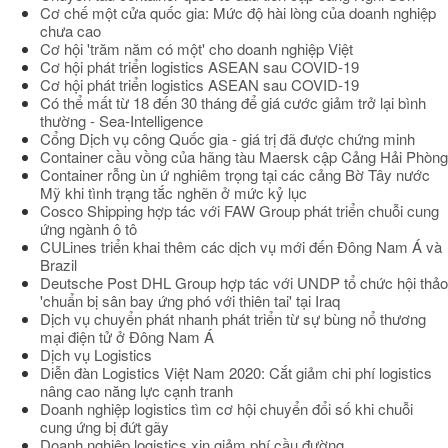
Cơ chế một cửa quốc gia: Mức độ hài lòng của doanh nghiệp
chưa cao
Cơ hội 'trăm năm có một' cho doanh nghiệp Việt
Cơ hội phát triển logistics ASEAN sau COVID-19
Cơ hội phát triển logistics ASEAN sau COVID-19
Có thể mất từ 18 đến 30 tháng để giá cước giảm trở lại bình
thường - Sea-Intelligence
Cổng Dịch vụ công Quốc gia - giá trị đã được chứng minh
Container cầu vồng của hãng tàu Maersk cập Cảng Hải Phòng
Container rỗng ùn ứ nghiêm trọng tại các cảng Bờ Tây nước
Mỹ khi tình trạng tắc nghẽn ở mức kỷ lục
Cosco Shipping hợp tác với FAW Group phát triển chuỗi cung
ứng ngành ô tô
CULines triển khai thêm các dịch vụ mới đến Đông Nam Á và
Brazil
Deutsche Post DHL Group hợp tác với UNDP tổ chức hội thảo
'chuẩn bị sân bay ứng phó với thiên tai' tại Iraq
Dịch vụ chuyển phát nhanh phát triển từ sự bùng nổ thương
mại điện tử ở Đông Nam Á
Dịch vụ Logistics
Diễn đàn Logistics Việt Nam 2020: Cắt giảm chi phí logistics
nâng cao năng lực cạnh tranh
Doanh nghiệp logistics tìm cơ hội chuyển đổi số khi chuỗi
cung ứng bị đứt gãy
Doanh nghiệp logistics xin giảm phí cầu đường