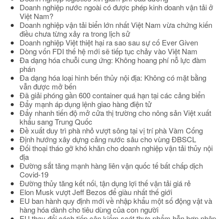
Doanh nghiệp nước ngoài có được phép kinh doanh vận tải ở
Việt Nam?
Doanh nghiệp vận tải biển lớn nhất Việt Nam vừa chứng kiến
điều chưa từng xảy ra trong lịch sử
Doanh nghiệp Việt thiệt hại ra sao sau sự cố Ever Given
Dòng vốn FDI thế hệ mới sẽ tiếp tục chảy vào Việt Nam
Đa dạng hóa chuỗi cung ứng: Không hoang phí nỗ lực đàm
phán
Đa dạng hóa loại hình bến thủy nội địa: Không có mặt bằng
vẫn được mở bến
Đã giải phóng gần 600 container quá hạn tại các cảng biển
Đẩy mạnh áp dụng lệnh giao hàng điện tử
Đẩy nhanh tiến độ mở cửa thị trường cho nông sản Việt xuất
khẩu sang Trung Quốc
Đề xuất duy trì phà nhỏ vượt sông tại vị trí phà Vàm Cống
Định hướng xây dựng cảng nước sâu cho vùng ĐBSCL
Đối thoại tháo gỡ khó khăn cho doanh nghiệp vận tải thủy nội
địa
Đường sắt tăng mạnh hàng liên vận quốc tế bất chấp dịch
Covid-19
Đường thủy tăng kết nối, tận dụng lợi thế vận tải giá rẻ
Elon Musk vượt Jeff Bezos để giàu nhất thế giới
EU ban hành quy định mới về nhập khẩu một số động vật và
hàng hóa dành cho tiêu dùng của con người
EU thay đổi cách tiếp cận kiểm soát thực phẩm hỗn hợp nhập