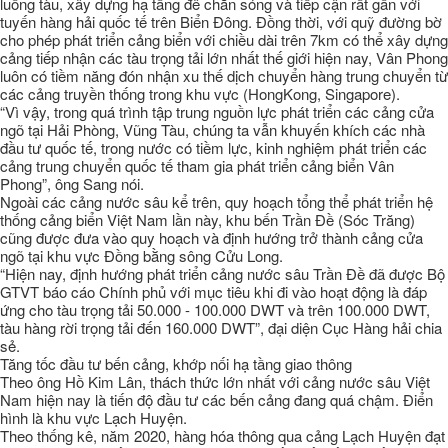
luồng tàu, xây dựng hạ tầng đê chắn sóng và tiếp cận rất gần với
tuyến hàng hải quốc tế trên Biển Đông. Đồng thời, với quỹ đường bờ
cho phép phát triển cảng biển với chiều dài trên 7km có thể xây dựng
cảng tiếp nhận các tàu trọng tải lớn nhất thế giới hiện nay, Vân Phong
luôn có tiềm năng đón nhận xu thế dịch chuyển hàng trung chuyển từ
các cảng truyền thống trong khu vực (HongKong, Singapore).
“Vì vậy, trong quá trình tập trung nguồn lực phát triển các cảng cửa
ngõ tại Hải Phòng, Vũng Tàu, chúng ta vẫn khuyến khích các nhà
đầu tư quốc tế, trong nước có tiềm lực, kinh nghiệm phát triển các
cảng trung chuyển quốc tế tham gia phát triển cảng biển Vân
Phong”, ông Sang nói.
Ngoài các cảng nước sâu kể trên, quy hoạch tổng thể phát triển hệ
thống cảng biển Việt Nam lần này, khu bến Trần Đề (Sóc Trăng)
cũng được đưa vào quy hoạch và định hướng trở thành cảng cửa
ngõ tại khu vực Đồng bằng sông Cửu Long.
“Hiện nay, định hướng phát triển cảng nước sâu Trần Đề đã được Bộ
GTVT báo cáo Chính phủ với mục tiêu khi đi vào hoạt động là đáp
ứng cho tàu trọng tải 50.000 - 100.000 DWT và trên 100.000 DWT,
tàu hàng rời trọng tải đến 160.000 DWT”, đại diện Cục Hàng hải chia
sẻ.
Tăng tốc đầu tư bến cảng, khớp nối hạ tầng giao thông
Theo ông Hồ Kim Lân, thách thức lớn nhất với cảng nước sâu Việt
Nam hiện nay là tiến độ đầu tư các bến cảng đang quá chậm. Điển
hình là khu vực Lạch Huyện.
Theo thống kê, năm 2020, hàng hóa thông qua cảng Lạch Huyện đạt