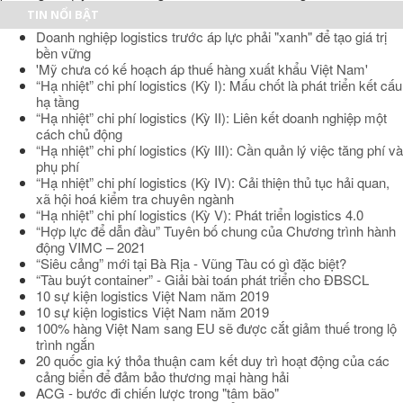
TIN NỔI BẬT
Doanh nghiệp logistics trước áp lực phải "xanh" để tạo giá trị
bền vững
'Mỹ chưa có kế hoạch áp thuế hàng xuất khẩu Việt Nam'
“Hạ nhiệt” chi phí logistics (Kỳ I): Mấu chốt là phát triển kết cấu
hạ tầng
“Hạ nhiệt” chi phí logistics (Kỳ II): Liên kết doanh nghiệp một
cách chủ động
“Hạ nhiệt” chi phí logistics (Kỳ III): Cần quản lý việc tăng phí và
phụ phí
“Hạ nhiệt” chi phí logistics (Kỳ IV): Cải thiện thủ tục hải quan,
xã hội hoá kiểm tra chuyên ngành
“Hạ nhiệt” chi phí logistics (Kỳ V): Phát triển logistics 4.0
“Hợp lực để dẫn đầu” Tuyên bố chung của Chương trình hành
động VIMC – 2021
“Siêu cảng” mới tại Bà Rịa - Vũng Tàu có gì đặc biệt?
“Tàu buýt container” - Giải bài toán phát triển cho ĐBSCL
10 sự kiện logistics Việt Nam năm 2019
10 sự kiện logistics Việt Nam năm 2019
100% hàng Việt Nam sang EU sẽ được cắt giảm thuế trong lộ
trình ngắn
20 quốc gia ký thỏa thuận cam kết duy trì hoạt động của các
cảng biển để đảm bảo thương mại hàng hải
ACG - bước đi chiến lược trong "tâm bão"