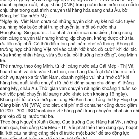
doanh nghiệp xuất, nhập khẩu (XNK) trong nước luôn nơm nớp nỗi lo
chịu phạt trong quá trình chuyển tải hàng hóa sang châu Âu, bờ
Đông, bờ Tây nước Mỹ…
“Ngày ấy, Việt Nam chưa có những tuyến dịch vụ kết nối các tuyến
xa, hàng hóa buộc phải trung chuyển tại một số nước như:
HongKong, Singapore… Lo nhất là mỗi mùa cao điểm, hàng sang
đến cảng chuyển tải nhưng không kịp chuyến, không được chủ tàu
ưu tiên cấp chỗ. Có thời điểm tàu phải nằm chờ cả tháng. Không ít
trường hợp chủ hàng Việt rơi vào cảnh “dở khóc dở cười” khi đối tác
vừa không nhận hàng, vừa yêu cầu bồi thường hợp đồng”, ông Minh
kể.
Thế nhưng, theo ông Minh, từ khi cảng nước sâu Cái Mép - Thị Vải
hoàn thành và đưa vào khai thác, các hãng tàu ồ ạt đưa tàu mẹ mở
dịch vụ tuyến xa từ Việt Nam, doanh nghiệp vui như “mở cờ” khi
hàng hóa xuất khẩu chuyển từ thế bị động sang chủ động, đi thẳng
sang Mỹ, châu Âu. Thời gian vận chuyển rút ngắn khoảng 1 tuần so
với việc phải chuyển tải sang nước khác (còn khoảng 16 ngày).
Không chỉ tối ưu về thời gian, ông Hồ Kim Lân, Tổng thư ký Hiệp hội
Cảng biển VN (VPA) cho biết, chi phí mỗi container cũng được giảm
từ 200 - 300 USD/container vì không phải trung chuyển, phát sinh chi
phí xếp dỡ tại nước thứ ba.
Theo ông Nguyễn Xuân Sang, Cục trưởng Cục Hàng hải VN, những
năm qua, bến cảng Cái Mép - Thị Vải phát triển theo đúng quy hoạch
là “kết cấu hạ tầng cảng biển đi trước một bước” để tạo động lực
thúc đẩy phát triển kinh tế và thu hút đầu tư.