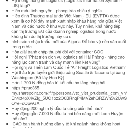
Hệ thống thông tin Logistics (Logistics Information System -
LIS) là gì?
Hiến máu tình nguyện - phong trào nhiều ý nghĩa
Hiệp định Thương mại tự do Việt Nam - EU (EVFTA) được
xem là cơ hội đẩy mạnh xuất nhập khẩu hàng hóa giữa Việt
Nam và các nước ở khu vực này. Tuy nhiên, khả năng tiếp
cận thị trường EU của doanh nghiệp logistics trong nước
không lớn do thị trường này có c
hính sách nhập khẩu mới của Algeria Để bảo vệ nền sản xuất
trong nước
Hòa giải tranh chấp thu phí đối với container SOC
Hội nghị "Phát triển dịch vụ logistics tại Hải Phòng - nâng cao
năng lực cạnh tranh và đẩy mạnh liên kết vùng"
Hội nghị và Triển Lãm Quốc Tế “Air Freight Logistics Vietnam”
Hội thảo trực tuyến giới thiệu cảng Seattle & Tacoma tại bang
Washington (Bờ tây Hoa Kỳ)
Hơn 1.700 tỷ đồng bảo trì kết cấu hạ tầng hàng hải
https://pruo365-
my.sharepoint.com/:f:/g/personal/vtx_viet_prudential_com_vn/
En4xf4pX4vZIg_5UO1oz2O0BRnqP4MV2ehQRZWh5v2UwS
Q?e=dQpwGA
Huy động 200 nghìn tỷ đầu tư cảng biển thế nào?
Huy động gần 7.000 tỷ đầu tư hai bến cảng mới Lạch Huyện
thế nào?
ICAO ban hành hướng dẫn y tế khi ngành hàng không hoạt