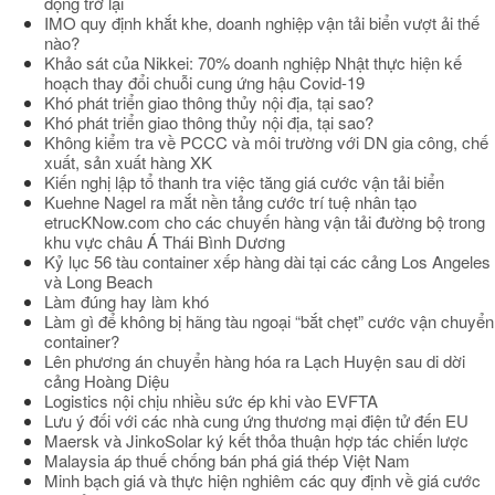
động trở lại
IMO quy định khắt khe, doanh nghiệp vận tải biển vượt ải thế
nào?
Khảo sát của Nikkei: 70% doanh nghiệp Nhật thực hiện kế
hoạch thay đổi chuỗi cung ứng hậu Covid-19
Khó phát triển giao thông thủy nội địa, tại sao?
Khó phát triển giao thông thủy nội địa, tại sao?
Không kiểm tra về PCCC và môi trường với DN gia công, chế
xuất, sản xuất hàng XK
Kiến nghị lập tổ thanh tra việc tăng giá cước vận tải biển
Kuehne Nagel ra mắt nền tảng cước trí tuệ nhân tạo
etrucKNow.com cho các chuyến hàng vận tải đường bộ trong
khu vực châu Á Thái Bình Dương
Kỷ lục 56 tàu container xếp hàng dài tại các cảng Los Angeles
và Long Beach
Làm đúng hay làm khó
Làm gì để không bị hãng tàu ngoại “bắt chẹt” cước vận chuyển
container?
Lên phương án chuyển hàng hóa ra Lạch Huyện sau di dời
cảng Hoàng Diệu
Logistics nội chịu nhiều sức ép khi vào EVFTA
Lưu ý đối với các nhà cung ứng thương mại điện tử đến EU
Maersk và JinkoSolar ký kết thỏa thuận hợp tác chiến lược
Malaysia áp thuế chống bán phá giá thép Việt Nam
Minh bạch giá và thực hiện nghiêm các quy định về giá cước