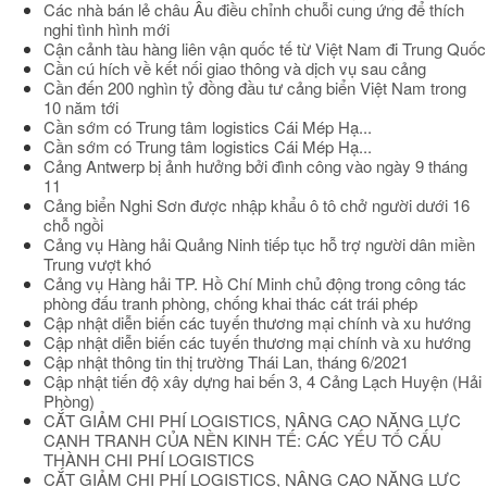
Các nhà bán lẻ châu Âu điều chỉnh chuỗi cung ứng để thích
nghi tình hình mới
Cận cảnh tàu hàng liên vận quốc tế từ Việt Nam đi Trung Quốc
Cần cú hích về kết nối giao thông và dịch vụ sau cảng
Cần đến 200 nghìn tỷ đồng đầu tư cảng biển Việt Nam trong
10 năm tới
Cần sớm có Trung tâm logistics Cái Mép Hạ...
Cần sớm có Trung tâm logistics Cái Mép Hạ...
Cảng Antwerp bị ảnh hưởng bởi đình công vào ngày 9 tháng
11
Cảng biển Nghi Sơn được nhập khẩu ô tô chở người dưới 16
chỗ ngồi
Cảng vụ Hàng hải Quảng Ninh tiếp tục hỗ trợ người dân miền
Trung vượt khó
Cảng vụ Hàng hải TP. Hồ Chí Minh chủ động trong công tác
phòng đấu tranh phòng, chống khai thác cát trái phép
Cập nhật diễn biến các tuyến thương mại chính và xu hướng
Cập nhật diễn biến các tuyến thương mại chính và xu hướng
Cập nhật thông tin thị trường Thái Lan, tháng 6/2021
Cập nhật tiến độ xây dựng hai bến 3, 4 Cảng Lạch Huyện (Hải
Phòng)
CẮT GIẢM CHI PHÍ LOGISTICS, NÂNG CAO NĂNG LỰC
CẠNH TRANH CỦA NỀN KINH TẾ: CÁC YẾU TỐ CẤU
THÀNH CHI PHÍ LOGISTICS
CẮT GIẢM CHI PHÍ LOGISTICS, NÂNG CAO NĂNG LỰC