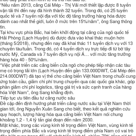
“Nếu năm 2013, cảng Cái Mép - Thị Vải mới thiết lập được 8 tuyến
vận tải thì đến nay đã hình thành 32 tuyến. Trong đó, có 25 tuyến
quốc tế và 7 tuyến nội địa với tốc độ tăng trưởng hàng hóa được
đánh cao nhất thế giới, luôn ở mức trên 15%/năm”, ông Sang thông
tin.
Tại khu vực phía Bắc, hai bến khởi động tại cảng của ngõ quốc tế
Hải Phòng (Lạch Huyện) dù được đưa vào khai thác muộn hơn
(tháng 5/2018), nhưng đến nay đã khai thác 11 tuyến dịch vụ với 13
chuyến tàu/tuần. Trong đó, có 4 tuyến dịch vụ trực tiếp đi từ bờ tây
nước Mỹ, Canada và 7 tuyến dịch vụ nội Á… với mức tăng trưởng
hàng hóa 40 - 50%/năm.
“Việc phát triển các cảng biển cửa ngõ cho phép tiếp nhận các tàu
mẹ có trọng tải lớn (Lạch Huyện đến gần 133.000DWT, Cái Mép đến
214.000DWT) đã tạo vị thế cho cảng biển Việt Nam trong chuỗi cung
ứng toàn cầu, giảm chi phí trung chuyển qua các quốc gia khác, góp
phần giảm chi phí logistics, tăng giá trị và sức cạnh tranh của hàng
hóa Việt Nam”, ông Sang khẳng định.
Tiếp tục ưu tiên đầu tư cảng nước sâu
Đề cập đến định hướng phát triển cảng nước sâu tại Việt Nam thời
gian tới, ông Nguyễn Xuân Sang cho biết, theo kết quả nghiên cứu
quy hoạch, lượng hàng hóa qua cảng biển Việt Nam nói chung
khoảng 1,2 - 1,4 tỷ tấn giai đoạn đến năm 2030.
Mặt khác, trong các vùng kinh tế trọng điểm Việt Nam, vùng kinh tế
trọng điểm phía Bắc và vùng kinh tế trọng điểm phía Nam có vai trò
đặc biệt quan trọng đối với phát triển kinh tế, chiếm 70% tổng giá trị