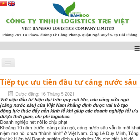
≡
Tiếp tục ưu tiên đầu tư cảng nước sâu
Trang chủ
TIN TỨC
Tiếp tục ưu tiên đầu tư cảng nước sâu
Được đăng: 16 Tháng 5 2021
Với việc đầu tư hiện đại trên quy mô lớn, các cảng cửa ngõ
(cảng nước sâu) của Việt Nam khẳng định được vai trò tạo
động lực thúc đẩy nền kinh tế khi giúp các doanh nghiệp tối ưu
được thời gian, chi phí logistics.
Doanh nghiệp hết nỗi lo chịu phạt
Khoảng 10 năm trước, cảng cửa ngõ, cảng nước sâu vẫn là một khái
niệm mơ hồ, chưa “thành hình” ở Việt Nam. Ông Lê Duy Minh, Tổng
thư ký Hiệp hội Doanh nghiệp dịch vụ logistics VN cho biết, khi đó,