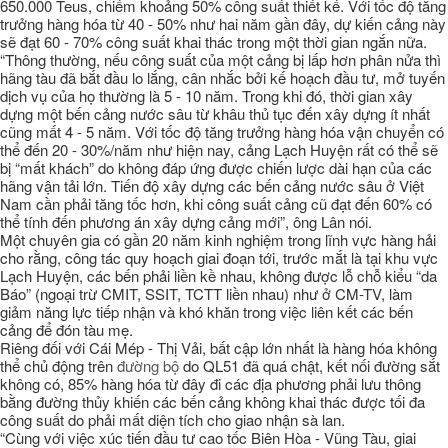
650.000 Teus, chiếm khoảng 50% công suất thiết kế. Với tốc độ tăng
trưởng hàng hóa từ 40 - 50% như hai năm gần đây, dự kiến cảng này
sẽ đạt 60 - 70% công suất khai thác trong một thời gian ngắn nữa.
“Thông thường, nếu công suất của một cảng bị lấp hơn phân nửa thì
hãng tàu đã bắt đầu lo lắng, cân nhắc bởi kế hoạch đầu tư, mở tuyến
dịch vụ của họ thường là 5 - 10 năm. Trong khi đó, thời gian xây
dựng một bến cảng nước sâu từ khâu thủ tục đến xây dựng ít nhất
cũng mất 4 - 5 năm. Với tốc độ tăng trưởng hàng hóa vận chuyển có
thể đến 20 - 30%/năm như hiện nay, cảng Lạch Huyện rất có thể sẽ
bị “mất khách” do không đáp ứng được chiến lược dài hạn của các
hãng vận tải lớn. Tiến độ xây dựng các bến cảng nước sâu ở Việt
Nam cần phải tăng tốc hơn, khi công suất cảng cũ đạt đến 60% có
thể tính đến phương án xây dựng cảng mới”, ông Lân nói.
Một chuyên gia có gần 20 năm kinh nghiệm trong lĩnh vực hàng hải
cho rằng, công tác quy hoạch giai đoạn tới, trước mắt là tại khu vực
Lạch Huyện, các bến phải liền kề nhau, không được lỗ chỗ kiểu “da
Báo” (ngoại trừ CMIT, SSIT, TCTT liền nhau) như ở CM-TV, làm
giảm năng lực tiếp nhận và khó khăn trong việc liên kết các bến
cảng để đón tàu mẹ.
Riêng đối với Cái Mép - Thị Vải, bất cập lớn nhất là hàng hóa không
thể chủ động trên
đường bộ
do QL51 đã quá chật, kết nối đường sắt
không có, 85% hàng hóa từ đây đi các địa phương phải lưu thông
bằng đường thủy khiến các bến cảng không khai thác được tối đa
công suất do phải mất diện tích cho giao nhận sà lan.
“Cùng với việc xúc tiến đầu tư cao tốc Biên Hòa - Vũng Tàu, giai