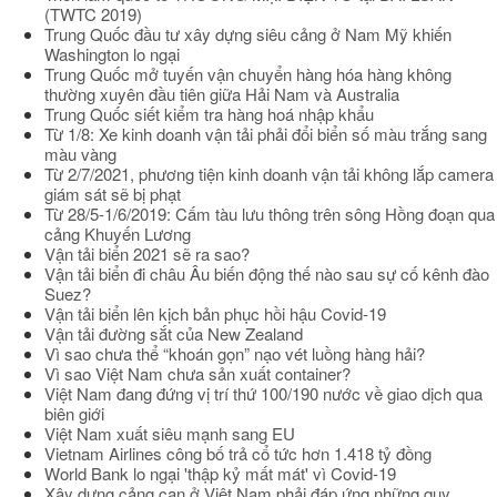
(TWTC 2019)
Trung Quốc đầu tư xây dựng siêu cảng ở Nam Mỹ khiến
Washington lo ngại
Trung Quốc mở tuyến vận chuyển hàng hóa hàng không
thường xuyên đầu tiên giữa Hải Nam và Australia
Trung Quốc siết kiểm tra hàng hoá nhập khẩu
Từ 1/8: Xe kinh doanh vận tải phải đổi biển số màu trắng sang
màu vàng
Từ 2/7/2021, phương tiện kinh doanh vận tải không lắp camera
giám sát sẽ bị phạt
Từ 28/5-1/6/2019: Cấm tàu lưu thông trên sông Hồng đoạn qua
cảng Khuyến Lương
Vận tải biển 2021 sẽ ra sao?
Vận tải biển đi châu Âu biến động thế nào sau sự cố kênh đào
Suez?
Vận tải biển lên kịch bản phục hồi hậu Covid-19
Vận tải đường sắt của New Zealand
Vì sao chưa thể “khoán gọn” nạo vét luồng hàng hải?
Vì sao Việt Nam chưa sản xuất container?
Việt Nam đang đứng vị trí thứ 100/190 nước về giao dịch qua
biên giới
Việt Nam xuất siêu mạnh sang EU
Vietnam Airlines công bố trả cổ tức hơn 1.418 tỷ đồng
World Bank lo ngại 'thập kỷ mất mát' vì Covid-19
Xây dựng cảng cạn ở Việt Nam phải đáp ứng những quy