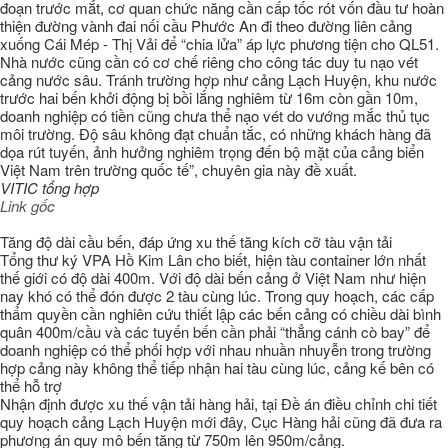
đoạn trước mắt, cơ quan chức năng cần cấp tốc rót vốn đầu tư hoàn
thiện đường vành đai nối cầu Phước An đi theo đường liên cảng
xuống Cái Mép - Thị Vải để “chia lửa” áp lực phương tiện cho QL51.
Nhà nước cũng cần có cơ chế riêng cho công tác duy tu nạo vét
cảng nước sâu. Tránh trường hợp như cảng Lạch Huyện, khu nước
trước hai bến khởi động bị bồi lắng nghiêm từ 16m còn gần 10m,
doanh nghiệp có tiền cũng chưa thể nạo vét do vướng mắc thủ tục
môi trường. Độ sâu không đạt chuẩn tắc, có những khách hàng đã
dọa rút tuyến, ảnh hưởng nghiêm trọng đến bộ mặt của cảng biển
Việt Nam trên trường quốc tế”, chuyên gia này đề xuất.
VITIC tổng hợp
Link gốc
Tăng độ dài cầu bến, đáp ứng xu thế tăng kích cỡ tàu vận tải
Tổng thư ký VPA Hồ Kim Lân cho biết, hiện tàu container lớn nhất
thế giới có độ dài 400m. Với độ dài bến cảng ở Việt Nam như hiện
nay khó có thể đón được 2 tàu cùng lúc. Trong quy hoạch, các cấp
thẩm quyền cần nghiên cứu thiết lập các bến cảng có chiều dài bình
quân 400m/cầu và các tuyến bến cần phải “thẳng cánh cò bay” để
doanh nghiệp có thể phối hợp với nhau nhuần nhuyễn trong trường
hợp cảng này không thể tiếp nhận hai tàu cùng lúc, cảng kế bên có
thể hỗ trợ
Nhận định được xu thế vận tải hàng hải, tại Đề án điều chỉnh chi tiết
quy hoạch cảng Lạch Huyện mới đây, Cục Hàng hải cũng đã đưa ra
phương án quy mô bến tăng từ 750m lên 950m/cảng.