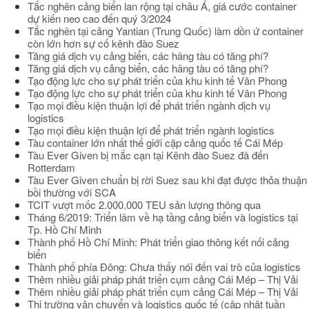
Tắc nghẽn cảng biển lan rộng tại châu Á, giá cước container
dự kiến neo cao đến quý 3/2024
Tắc nghẽn tại cảng Yantian (Trung Quốc) làm dồn ứ container
còn lớn hơn sự cố kênh đào Suez
Tăng giá dịch vụ cảng biển, các hãng tàu có tăng phí?
Tăng giá dịch vụ cảng biển, các hãng tàu có tăng phí?
Tạo động lực cho sự phát triển của khu kinh tế Vân Phong
Tạo động lực cho sự phát triển của khu kinh tế Vân Phong
Tạo mọi điều kiện thuận lợi để phát triển ngành dịch vụ
logistics
Tạo mọi điều kiện thuận lợi để phát triển ngành logistics
Tàu container lớn nhất thế giới cập cảng quốc tế Cái Mép
Tàu Ever Given bị mắc cạn tại Kênh đào Suez đã đến
Rotterdam
Tàu Ever Given chuẩn bị rời Suez sau khi đạt được thỏa thuận
bồi thường với SCA
TCIT vượt mốc 2.000.000 TEU sản lượng thông qua
Tháng 6/2019: Triển lãm về hạ tầng cảng biển và logistics tại
Tp. Hồ Chí Minh
Thành phố Hồ Chí Minh: Phát triển giao thông kết nối cảng
biển
Thành phố phía Đông: Chưa thấy nói đến vai trò của logistics
Thêm nhiều giải pháp phát triển cụm cảng Cái Mép – Thị Vải
Thêm nhiều giải pháp phát triển cụm cảng Cái Mép – Thị Vải
Thị trường vận chuyển và logistics quốc tế (cập nhật tuần