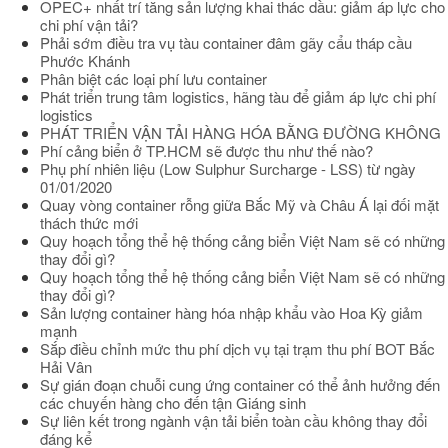
OPEC+ nhất trí tăng sản lượng khai thác dầu: giảm áp lực cho
chi phí vận tải?
Phải sớm điều tra vụ tàu container đâm gãy cẩu tháp cầu
Phước Khánh
Phân biệt các loại phí lưu container
Phát triển trung tâm logistics, hãng tàu để giảm áp lực chi phí
logistics
PHÁT TRIỂN VẬN TẢI HÀNG HÓA BẰNG ĐƯỜNG KHÔNG
Phí cảng biển ở TP.HCM sẽ được thu như thế nào?
Phụ phí nhiên liệu (Low Sulphur Surcharge - LSS) từ ngày
01/01/2020
Quay vòng container rỗng giữa Bắc Mỹ và Châu Á lại đối mặt
thách thức mới
Quy hoạch tổng thể hệ thống cảng biển Việt Nam sẽ có những
thay đổi gì?
Quy hoạch tổng thể hệ thống cảng biển Việt Nam sẽ có những
thay đổi gì?
Sản lượng container hàng hóa nhập khẩu vào Hoa Kỳ giảm
mạnh
Sắp điều chỉnh mức thu phí dịch vụ tại trạm thu phí BOT Bắc
Hải Vân
Sự gián đoạn chuỗi cung ứng container có thể ảnh hưởng đến
các chuyến hàng cho đến tận Giáng sinh
Sự liên kết trong ngành vận tải biển toàn cầu không thay đổi
đáng kể