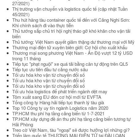
27/2021)
Thị trường vận chuyển và logistics quốc tế (cập nhật Tuần
45/2021)
Thu hút hãng tàu container quốc tế đến với Cảng Nghi Sơn:
Khi chính sách đi vào thực tiễn
Thủ tướng sắp chủ trì hội nghị tháo gỡ khó khăn cho vận tải
biển
Thủ tướng: Việt Nam quyết giảm thặng dư thương mại với Mỹ
Thương mại điện tử xuyên biên giới: Cơ hội cho xuất khẩu
Thương mại song phương Việt Nam - Ấn Độ vượt 12 tỷ USD
trong 11 tháng
Tiếp tục "phạt nguội" xe quá tải bằng cân tự động trên QL5
Tiếp tục ưu tiên đầu tư cảng nước sâu
Tối ưu hóa kho vận từ chuyển đổi số
Tối ưu hóa kho vận từ chuyển đổi số
Tối ưu hóa kho vận từ chuyển đổi số
Tối ưu hóa logistics để phát triển ngành dệt may
Tôm xuất sang EU đón cơ hội mới từ EVFTA
Tổng công ty Hàng hải tiếp tục thanh lý tàu già
Top 10 Công ty uy tín ngành Logistics năm 2020
TP.HCM thu phí hạ tầng cảng biển từ 1-7-2021
TP.HCM xây dựng đề án thu phí hạ tầng cảng biển tương tự
Hải Phòng
Treo cờ Việt Nam, tàu "ngoại" sẽ được hưởng lợi những gì?
Triển lãm quốc tế THƯƠNG MẠI ĐIỆN TỬ tại ĐÀI LOAN