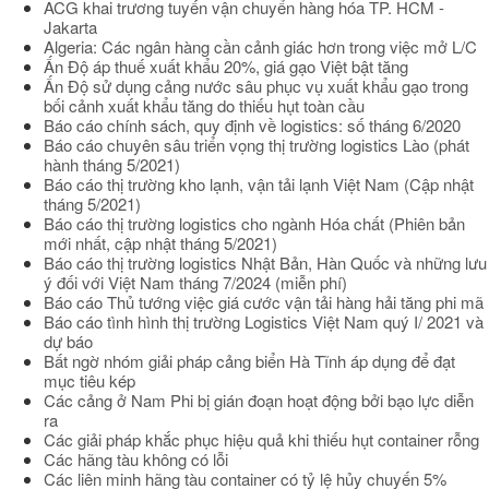
ACG khai trương tuyến vận chuyển hàng hóa TP. HCM -
Jakarta
Algeria: Các ngân hàng cần cảnh giác hơn trong việc mở L/C
Ấn Độ áp thuế xuất khẩu 20%, giá gạo Việt bật tăng
Ấn Độ sử dụng cảng nước sâu phục vụ xuất khẩu gạo trong
bối cảnh xuất khẩu tăng do thiếu hụt toàn cầu
Báo cáo chính sách, quy định về logistics: số tháng 6/2020
Báo cáo chuyên sâu triển vọng thị trường logistics Lào (phát
hành tháng 5/2021)
Báo cáo thị trường kho lạnh, vận tải lạnh Việt Nam (Cập nhật
tháng 5/2021)
Báo cáo thị trường logistics cho ngành Hóa chất (Phiên bản
mới nhất, cập nhật tháng 5/2021)
Báo cáo thị trường logistics Nhật Bản, Hàn Quốc và những lưu
ý đối với Việt Nam tháng 7/2024 (miễn phí)
Báo cáo Thủ tướng việc giá cước vận tải hàng hải tăng phi mã
Báo cáo tình hình thị trường Logistics Việt Nam quý I/ 2021 và
dự báo
Bất ngờ nhóm giải pháp cảng biển Hà Tĩnh áp dụng để đạt
mục tiêu kép
Các cảng ở Nam Phi bị gián đoạn hoạt động bởi bạo lực diễn
ra
Các giải pháp khắc phục hiệu quả khi thiếu hụt container rỗng
Các hãng tàu không có lỗi
Các liên minh hãng tàu container có tỷ lệ hủy chuyến 5%