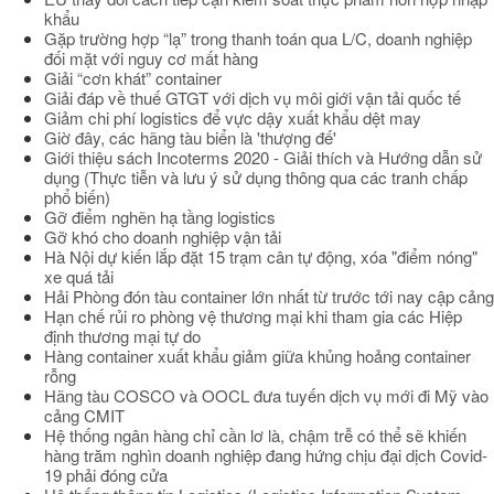
khẩu
Gặp trường hợp “lạ” trong thanh toán qua L/C, doanh nghiệp
đối mặt với nguy cơ mất hàng
Giải “cơn khát” container
Giải đáp về thuế GTGT với dịch vụ môi giới vận tải quốc tế
Giảm chi phí logistics để vực dậy xuất khẩu dệt may
Giờ đây, các hãng tàu biển là 'thượng đế'
Giới thiệu sách Incoterms 2020 - Giải thích và Hướng dẫn sử
dụng (Thực tiễn và lưu ý sử dụng thông qua các tranh chấp
phổ biến)
Gỡ điểm nghẽn hạ tầng logistics
Gỡ khó cho doanh nghiệp vận tải
Hà Nội dự kiến lắp đặt 15 trạm cân tự động, xóa "điểm nóng"
xe quá tải
Hải Phòng đón tàu container lớn nhất từ trước tới nay cập cảng
Hạn chế rủi ro phòng vệ thương mại khi tham gia các Hiệp
định thương mại tự do
Hàng container xuất khẩu giảm giữa khủng hoảng container
rỗng
Hãng tàu COSCO và OOCL đưa tuyến dịch vụ mới đi Mỹ vào
cảng CMIT
Hệ thống ngân hàng chỉ cần lơ là, chậm trễ có thể sẽ khiến
hàng trăm nghìn doanh nghiệp đang hứng chịu đại dịch Covid-
19 phải đóng cửa