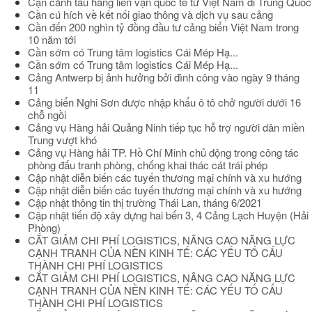
Cận cảnh tàu hàng liên vận quốc tế từ Việt Nam đi Trung Quốc
Cần cú hích về kết nối giao thông và dịch vụ sau cảng
Cần đến 200 nghìn tỷ đồng đầu tư cảng biển Việt Nam trong
10 năm tới
Cần sớm có Trung tâm logistics Cái Mép Hạ...
Cần sớm có Trung tâm logistics Cái Mép Hạ...
Cảng Antwerp bị ảnh hưởng bởi đình công vào ngày 9 tháng
11
Cảng biển Nghi Sơn được nhập khẩu ô tô chở người dưới 16
chỗ ngồi
Cảng vụ Hàng hải Quảng Ninh tiếp tục hỗ trợ người dân miền
Trung vượt khó
Cảng vụ Hàng hải TP. Hồ Chí Minh chủ động trong công tác
phòng đấu tranh phòng, chống khai thác cát trái phép
Cập nhật diễn biến các tuyến thương mại chính và xu hướng
Cập nhật diễn biến các tuyến thương mại chính và xu hướng
Cập nhật thông tin thị trường Thái Lan, tháng 6/2021
Cập nhật tiến độ xây dựng hai bến 3, 4 Cảng Lạch Huyện (Hải
Phòng)
CẮT GIẢM CHI PHÍ LOGISTICS, NÂNG CAO NĂNG LỰC
CẠNH TRANH CỦA NỀN KINH TẾ: CÁC YẾU TỐ CẤU
THÀNH CHI PHÍ LOGISTICS
CẮT GIẢM CHI PHÍ LOGISTICS, NÂNG CAO NĂNG LỰC
CẠNH TRANH CỦA NỀN KINH TẾ: CÁC YẾU TỐ CẤU
THÀNH CHI PHÍ LOGISTICS