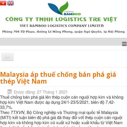
≡
Malaysia áp thuế chống bán phá giá
Trang chủ
TIN TỨC
Malaysia áp thuế chống bán phá giá thép Việt Nam
thép Việt Nam
Được đăng: 27 Tháng 1 2021
Thuế chống bán phá giá lên thép cuộn cán nguội hợp kim và không
hợp kim Việt Nam được áp dụng 24/1-23/5/2021, biên độ 7,42-
33,7%.
Theo
TTXVN
, Bộ Công nghiệp và Thương mại quốc tế Malaysia
(MITI) kết luận biên độ phá giá đã thay đổi với thép cuộn cán nguội
hợp kim và không hợp kim có xuất xứ hoặc xuất khẩu từ Việt Nam