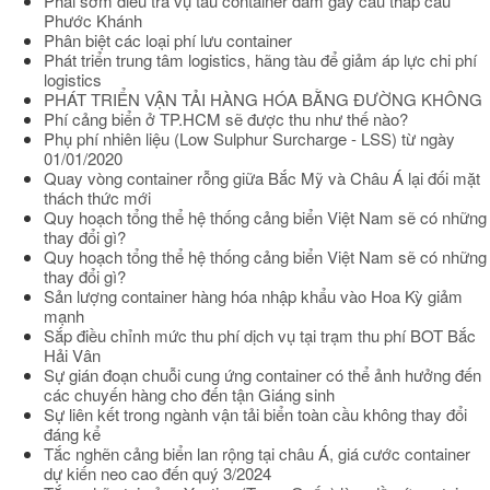
Phải sớm điều tra vụ tàu container đâm gãy cẩu tháp cầu
Phước Khánh
Phân biệt các loại phí lưu container
Phát triển trung tâm logistics, hãng tàu để giảm áp lực chi phí
logistics
PHÁT TRIỂN VẬN TẢI HÀNG HÓA BẰNG ĐƯỜNG KHÔNG
Phí cảng biển ở TP.HCM sẽ được thu như thế nào?
Phụ phí nhiên liệu (Low Sulphur Surcharge - LSS) từ ngày
01/01/2020
Quay vòng container rỗng giữa Bắc Mỹ và Châu Á lại đối mặt
thách thức mới
Quy hoạch tổng thể hệ thống cảng biển Việt Nam sẽ có những
thay đổi gì?
Quy hoạch tổng thể hệ thống cảng biển Việt Nam sẽ có những
thay đổi gì?
Sản lượng container hàng hóa nhập khẩu vào Hoa Kỳ giảm
mạnh
Sắp điều chỉnh mức thu phí dịch vụ tại trạm thu phí BOT Bắc
Hải Vân
Sự gián đoạn chuỗi cung ứng container có thể ảnh hưởng đến
các chuyến hàng cho đến tận Giáng sinh
Sự liên kết trong ngành vận tải biển toàn cầu không thay đổi
đáng kể
Tắc nghẽn cảng biển lan rộng tại châu Á, giá cước container
dự kiến neo cao đến quý 3/2024