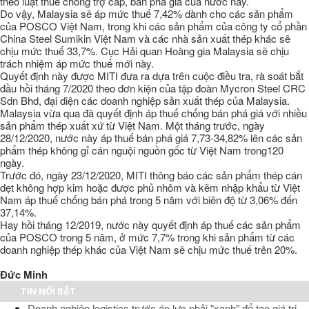
theo luật thuế chống trợ cấp, bán phá giá của nước này.
Do vậy, Malaysia sẽ áp mức thuế 7,42% dành cho các sản phẩm
của POSCO Việt Nam, trong khi các sản phẩm của công ty cổ phần
China Steel Sumikin Việt Nam và các nhà sản xuất thép khác sẽ
chịu mức thuế 33,7%. Cục Hải quan Hoàng gia Malaysia sẽ chịu
trách nhiệm áp mức thuế mới này.
Quyết định này được MITI đưa ra dựa trên cuộc điều tra, rà soát bắt
đầu hồi tháng 7/2020 theo đơn kiện của tập đoàn Mycron Steel CRC
Sdn Bhd, đại diện các doanh nghiệp sản xuất thép của Malaysia.
Malaysia vừa qua đã quyết định áp thuế chống bán phá giá với nhiều
sản phẩm thép xuất xứ từ Việt Nam. Một tháng trước, ngày
28/12/2020, nước này áp thuế bán phá giá 7,73-34,82% lên các sản
phẩm thép không gỉ cán nguội nguồn gốc từ Việt Nam trong120
ngày.
Trước đó, ngày 23/12/2020, MITI thông báo các sản phẩm thép cán
dẹt không hợp kim hoặc được phủ nhôm và kẽm nhập khẩu từ Việt
Nam áp thuế chống bán phá trong 5 năm với biên độ từ 3,06% đến
37,14%.
Hay hồi tháng 12/2019, nước này quyết định áp thuế các sản phẩm
của POSCO trong 5 năm, ở mức 7,7% trong khi sản phẩm từ các
doanh nghiệp thép khác của Việt Nam sẽ chịu mức thuế trên 20%.
Đức Minh
TIN NỔI BẬT
Doanh nghiệp logistics trước áp lực phải "xanh" để tạo giá trị