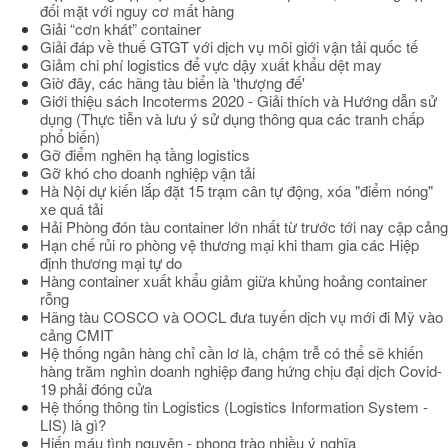
đối mặt với nguy cơ mất hàng
Giải “cơn khát” container
Giải đáp về thuế GTGT với dịch vụ môi giới vận tải quốc tế
Giảm chi phí logistics để vực dậy xuất khẩu dệt may
Giờ đây, các hãng tàu biển là 'thượng đế'
Giới thiệu sách Incoterms 2020 - Giải thích và Hướng dẫn sử
dụng (Thực tiễn và lưu ý sử dụng thông qua các tranh chấp
phổ biến)
Gỡ điểm nghẽn hạ tầng logistics
Gỡ khó cho doanh nghiệp vận tải
Hà Nội dự kiến lắp đặt 15 trạm cân tự động, xóa "điểm nóng"
xe quá tải
Hải Phòng đón tàu container lớn nhất từ trước tới nay cập cảng
Hạn chế rủi ro phòng vệ thương mại khi tham gia các Hiệp
định thương mại tự do
Hàng container xuất khẩu giảm giữa khủng hoảng container
rỗng
Hãng tàu COSCO và OOCL đưa tuyến dịch vụ mới đi Mỹ vào
cảng CMIT
Hệ thống ngân hàng chỉ cần lơ là, chậm trễ có thể sẽ khiến
hàng trăm nghìn doanh nghiệp đang hứng chịu đại dịch Covid-
19 phải đóng cửa
Hệ thống thông tin Logistics (Logistics Information System -
LIS) là gì?
Hiến máu tình nguyện - phong trào nhiều ý nghĩa