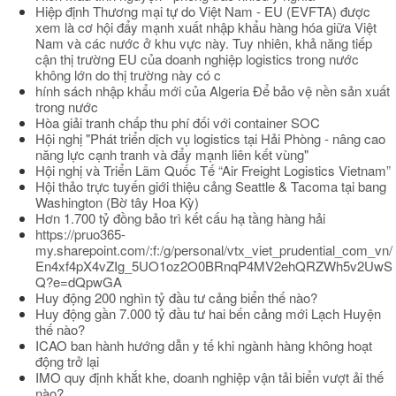
Hiệp định Thương mại tự do Việt Nam - EU (EVFTA) được
xem là cơ hội đẩy mạnh xuất nhập khẩu hàng hóa giữa Việt
Nam và các nước ở khu vực này. Tuy nhiên, khả năng tiếp
cận thị trường EU của doanh nghiệp logistics trong nước
không lớn do thị trường này có c
hính sách nhập khẩu mới của Algeria Để bảo vệ nền sản xuất
trong nước
Hòa giải tranh chấp thu phí đối với container SOC
Hội nghị "Phát triển dịch vụ logistics tại Hải Phòng - nâng cao
năng lực cạnh tranh và đẩy mạnh liên kết vùng"
Hội nghị và Triển Lãm Quốc Tế “Air Freight Logistics Vietnam”
Hội thảo trực tuyến giới thiệu cảng Seattle & Tacoma tại bang
Washington (Bờ tây Hoa Kỳ)
Hơn 1.700 tỷ đồng bảo trì kết cấu hạ tầng hàng hải
https://pruo365-
my.sharepoint.com/:f:/g/personal/vtx_viet_prudential_com_vn/
En4xf4pX4vZIg_5UO1oz2O0BRnqP4MV2ehQRZWh5v2UwS
Q?e=dQpwGA
Huy động 200 nghìn tỷ đầu tư cảng biển thế nào?
Huy động gần 7.000 tỷ đầu tư hai bến cảng mới Lạch Huyện
thế nào?
ICAO ban hành hướng dẫn y tế khi ngành hàng không hoạt
động trở lại
IMO quy định khắt khe, doanh nghiệp vận tải biển vượt ải thế
nào?