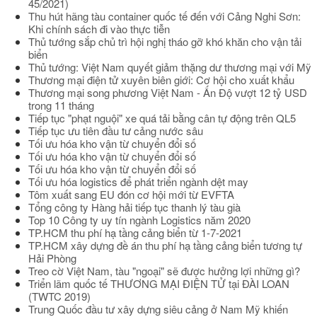
45/2021)
Thu hút hãng tàu container quốc tế đến với Cảng Nghi Sơn:
Khi chính sách đi vào thực tiễn
Thủ tướng sắp chủ trì hội nghị tháo gỡ khó khăn cho vận tải
biển
Thủ tướng: Việt Nam quyết giảm thặng dư thương mại với Mỹ
Thương mại điện tử xuyên biên giới: Cơ hội cho xuất khẩu
Thương mại song phương Việt Nam - Ấn Độ vượt 12 tỷ USD
trong 11 tháng
Tiếp tục "phạt nguội" xe quá tải bằng cân tự động trên QL5
Tiếp tục ưu tiên đầu tư cảng nước sâu
Tối ưu hóa kho vận từ chuyển đổi số
Tối ưu hóa kho vận từ chuyển đổi số
Tối ưu hóa kho vận từ chuyển đổi số
Tối ưu hóa logistics để phát triển ngành dệt may
Tôm xuất sang EU đón cơ hội mới từ EVFTA
Tổng công ty Hàng hải tiếp tục thanh lý tàu già
Top 10 Công ty uy tín ngành Logistics năm 2020
TP.HCM thu phí hạ tầng cảng biển từ 1-7-2021
TP.HCM xây dựng đề án thu phí hạ tầng cảng biển tương tự
Hải Phòng
Treo cờ Việt Nam, tàu "ngoại" sẽ được hưởng lợi những gì?
Triển lãm quốc tế THƯƠNG MẠI ĐIỆN TỬ tại ĐÀI LOAN
(TWTC 2019)
Trung Quốc đầu tư xây dựng siêu cảng ở Nam Mỹ khiến