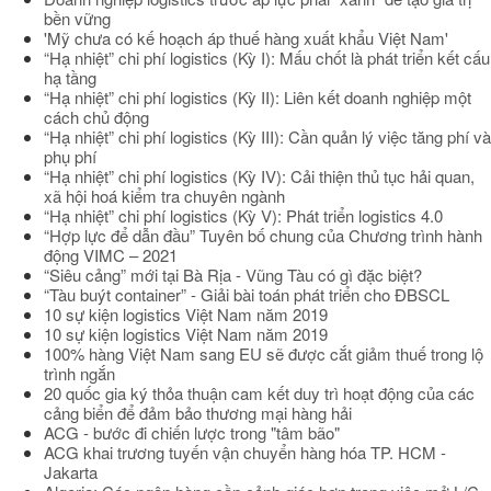
bền vững
'Mỹ chưa có kế hoạch áp thuế hàng xuất khẩu Việt Nam'
“Hạ nhiệt” chi phí logistics (Kỳ I): Mấu chốt là phát triển kết cấu
hạ tầng
“Hạ nhiệt” chi phí logistics (Kỳ II): Liên kết doanh nghiệp một
cách chủ động
“Hạ nhiệt” chi phí logistics (Kỳ III): Cần quản lý việc tăng phí và
phụ phí
“Hạ nhiệt” chi phí logistics (Kỳ IV): Cải thiện thủ tục hải quan,
xã hội hoá kiểm tra chuyên ngành
“Hạ nhiệt” chi phí logistics (Kỳ V): Phát triển logistics 4.0
“Hợp lực để dẫn đầu” Tuyên bố chung của Chương trình hành
động VIMC – 2021
“Siêu cảng” mới tại Bà Rịa - Vũng Tàu có gì đặc biệt?
“Tàu buýt container” - Giải bài toán phát triển cho ĐBSCL
10 sự kiện logistics Việt Nam năm 2019
10 sự kiện logistics Việt Nam năm 2019
100% hàng Việt Nam sang EU sẽ được cắt giảm thuế trong lộ
trình ngắn
20 quốc gia ký thỏa thuận cam kết duy trì hoạt động của các
cảng biển để đảm bảo thương mại hàng hải
ACG - bước đi chiến lược trong "tâm bão"
ACG khai trương tuyến vận chuyển hàng hóa TP. HCM -
Jakarta