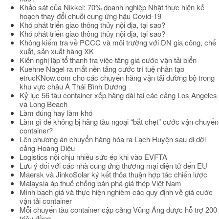
Khảo sát của Nikkei: 70% doanh nghiệp Nhật thực hiện kế
hoạch thay đổi chuỗi cung ứng hậu Covid-19
Khó phát triển giao thông thủy nội địa, tại sao?
Khó phát triển giao thông thủy nội địa, tại sao?
Không kiểm tra về PCCC và môi trường với DN gia công, chế
xuất, sản xuất hàng XK
Kiến nghị lập tổ thanh tra việc tăng giá cước vận tải biển
Kuehne Nagel ra mắt nền tảng cước trí tuệ nhân tạo
etrucKNow.com cho các chuyến hàng vận tải đường bộ trong
khu vực châu Á Thái Bình Dương
Kỷ lục 56 tàu container xếp hàng dài tại các cảng Los Angeles
và Long Beach
Làm đúng hay làm khó
Làm gì để không bị hãng tàu ngoại “bắt chẹt” cước vận chuyển
container?
Lên phương án chuyển hàng hóa ra Lạch Huyện sau di dời
cảng Hoàng Diệu
Logistics nội chịu nhiều sức ép khi vào EVFTA
Lưu ý đối với các nhà cung ứng thương mại điện tử đến EU
Maersk và JinkoSolar ký kết thỏa thuận hợp tác chiến lược
Malaysia áp thuế chống bán phá giá thép Việt Nam
Minh bạch giá và thực hiện nghiêm các quy định về giá cước
vận tải container
Mỗi chuyến tàu container cập cảng Vũng Áng được hỗ trợ 200
triệu đồng