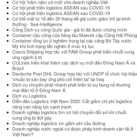
Cơ hội 'trăm năm có một' cho doanh nghiệp Việt
Cơ hội phát triển logistics ASEAN sau COVID-19
Cơ hội phát triển logistics ASEAN sau COVID-19
Có thể mất từ 18 đến 30 tháng để giá cước giảm trở lại bình
thường - Sea-Intelligence
Cổng Dịch vụ công Quốc gia - giá trị đã được chứng minh
Container cầu vồng của hãng tàu Maersk cập Cảng Hải Phòng
Container rỗng ùn ứ nghiêm trọng tại các cảng Bờ Tây nước
Mỹ khi tình trạng tắc nghẽn ở mức kỷ lục
Cosco Shipping hợp tác với FAW Group phát triển chuỗi cung
ứng ngành ô tô
CULines triển khai thêm các dịch vụ mới đến Đông Nam Á và
Brazil
Deutsche Post DHL Group hợp tác với UNDP tổ chức hội thảo
'chuẩn bị sân bay ứng phó với thiên tai' tại Iraq
Dịch vụ chuyển phát nhanh phát triển từ sự bùng nổ thương
mại điện tử ở Đông Nam Á
Dịch vụ Logistics
Diễn đàn Logistics Việt Nam 2020: Cắt giảm chi phí logistics
nâng cao năng lực cạnh tranh
Doanh nghiệp logistics tìm cơ hội chuyển đổi số khi chuỗi
cung ứng bị đứt gãy
Doanh nghiệp logistics xin giảm phí cầu đường
Doanh nghiệp nước ngoài có được phép kinh doanh vận tải ở
Việt Nam?