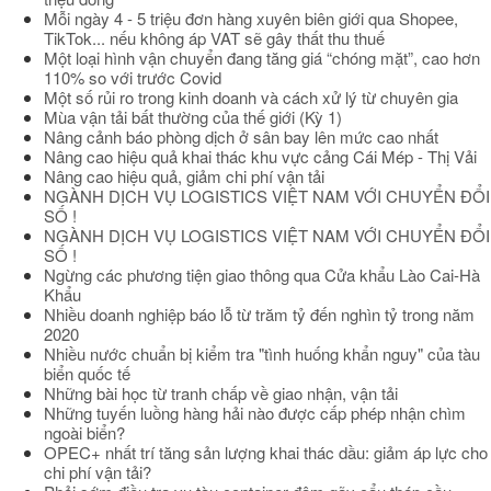
Mỗi ngày 4 - 5 triệu đơn hàng xuyên biên giới qua Shopee,
TikTok... nếu không áp VAT sẽ gây thất thu thuế
Một loại hình vận chuyển đang tăng giá “chóng mặt”, cao hơn
110% so với trước Covid
Một số rủi ro trong kinh doanh và cách xử lý từ chuyên gia
Mùa vận tải bất thường của thế giới (Kỳ 1)
Nâng cảnh báo phòng dịch ở sân bay lên mức cao nhất
Nâng cao hiệu quả khai thác khu vực cảng Cái Mép - Thị Vải
Nâng cao hiệu quả, giảm chi phí vận tải
NGÀNH DỊCH VỤ LOGISTICS VIỆT NAM VỚI CHUYỂN ĐỔI
SỐ !
NGÀNH DỊCH VỤ LOGISTICS VIỆT NAM VỚI CHUYỂN ĐỔI
SỐ !
Ngừng các phương tiện giao thông qua Cửa khẩu Lào Cai-Hà
Khẩu
Nhiều doanh nghiệp báo lỗ từ trăm tỷ đến nghìn tỷ trong năm
2020
Nhiều nước chuẩn bị kiểm tra "tình huống khẩn nguy" của tàu
biển quốc tế
Những bài học từ tranh chấp về giao nhận, vận tải
Những tuyến luồng hàng hải nào được cấp phép nhận chìm
ngoài biển?
OPEC+ nhất trí tăng sản lượng khai thác dầu: giảm áp lực cho
chi phí vận tải?