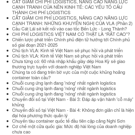
CẮT GIẢM CHI PHÍ LOGISTICS, NÂNG CAO NĂNG LỰC
CẠNH TRANH CỦA NỀN KINH TẾ: CÁC YẾU TỐ CẤU
THÀNH CHI PHÍ LOGISTICS
CẮT GIẢM CHI PHÍ LOGISTICS, NÂNG CAO NĂNG LỰC
CẠNH TRANH: NHỮNG KHUYẾN NGHỊ CỦA VLA (Phần 2)
Cầu Cát Lái sẽ kết nối vào cao tốc Bến Lức - Long Thành?
CHI PHÍ LOGISTICS VIỆT NAM CÓ THẬT LÀ “RẤT CAO”?
Chiến lược phát triển Chính phủ điện tử hướng tới Chính phủ
số giai đoạn 2021-2025
Chủ tịch VLA: Kinh tế Việt Nam sẽ phục hồi và phát triển
Chủ tịch VLA: Kinh tế Việt Nam sẽ phục hồi và phát triển
Chưa từng có: 60 nhà nhập khẩu giày dép Hoa Kỳ sẽ giao
thương trực tuyến với doanh nghiệp Việt Nam
Chúng ta có đang trên bờ vực của một cuộc khủng hoảng
container toàn cầu?
Chuỗi cung ứng lạnh đang 'nóng' nhất ngành logistics
Chuỗi cung ứng lạnh đang 'nóng' nhất ngành logistics
Chuỗi cung ứng lạnh đang 'nóng' nhất ngành logistics
Chuyển đổi số tại Việt Nam - Bài 3: Đáp áp vận hành 'cỗ máy'
khủng
Chuyển đổi số tại Việt Nam - Bài 4: Không đơn giản chỉ là hiện
đại hóa phương thức quản lý
Chuyến tàu container quốc tế đầu tiên cập cảng Nghi Sơn
Cơ chế một cửa quốc gia: Mức độ hài lòng của doanh nghiệp
chưa cao