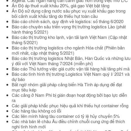
Algeria: Các ngân hàng cần cảnh giác hơn trong việc mở L/C
Ấn Độ áp thuế xuất khẩu 20%, giá gạo Việt bật tăng
Ấn Độ sử dụng cảng nước sâu phục vụ xuất khẩu gạo trong
bối cảnh xuất khẩu tăng do thiếu hụt toàn cầu
Báo cáo chính sách, quy định về logistics: số tháng 6/2020
Báo cáo chuyên sâu triển vọng thị trường logistics Lào (phát
hành tháng 5/2021)
Báo cáo thị trường kho lạnh, vận tải lạnh Việt Nam (Cập nhật
tháng 5/2021)
Báo cáo thị trường logistics cho ngành Hóa chất (Phiên bản
mới nhất, cập nhật tháng 5/2021)
Báo cáo thị trường logistics Nhật Bản, Hàn Quốc và những lưu
ý đối với Việt Nam tháng 7/2024 (miễn phí)
Báo cáo Thủ tướng việc giá cước vận tải hàng hải tăng phi mã
Báo cáo tình hình thị trường Logistics Việt Nam quý I/ 2021 và
dự báo
Bất ngờ nhóm giải pháp cảng biển Hà Tĩnh áp dụng để đạt
mục tiêu kép
Các cảng ở Nam Phi bị gián đoạn hoạt động bởi bạo lực diễn
ra
Các giải pháp khắc phục hiệu quả khi thiếu hụt container rỗng
Các hãng tàu không có lỗi
Các liên minh hãng tàu container có tỷ lệ hủy chuyến 5%
Các nhà bán lẻ châu Âu điều chỉnh chuỗi cung ứng để thích
nghi tình hình mới