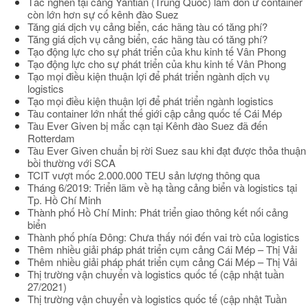
Tắc nghẽn tại cảng Yantian (Trung Quốc) làm dồn ứ container
còn lớn hơn sự cố kênh đào Suez
Tăng giá dịch vụ cảng biển, các hãng tàu có tăng phí?
Tăng giá dịch vụ cảng biển, các hãng tàu có tăng phí?
Tạo động lực cho sự phát triển của khu kinh tế Vân Phong
Tạo động lực cho sự phát triển của khu kinh tế Vân Phong
Tạo mọi điều kiện thuận lợi để phát triển ngành dịch vụ
logistics
Tạo mọi điều kiện thuận lợi để phát triển ngành logistics
Tàu container lớn nhất thế giới cập cảng quốc tế Cái Mép
Tàu Ever Given bị mắc cạn tại Kênh đào Suez đã đến
Rotterdam
Tàu Ever Given chuẩn bị rời Suez sau khi đạt được thỏa thuận
bồi thường với SCA
TCIT vượt mốc 2.000.000 TEU sản lượng thông qua
Tháng 6/2019: Triển lãm về hạ tầng cảng biển và logistics tại
Tp. Hồ Chí Minh
Thành phố Hồ Chí Minh: Phát triển giao thông kết nối cảng
biển
Thành phố phía Đông: Chưa thấy nói đến vai trò của logistics
Thêm nhiều giải pháp phát triển cụm cảng Cái Mép – Thị Vải
Thêm nhiều giải pháp phát triển cụm cảng Cái Mép – Thị Vải
Thị trường vận chuyển và logistics quốc tế (cập nhật tuần
27/2021)
Thị trường vận chuyển và logistics quốc tế (cập nhật Tuần