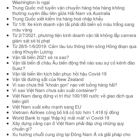
Washington lo ngại
Trung Quốc mở tuyến vận chuyển hàng hóa hàng không
thường xuyên đầu tiên giữa Hải Nam và Australia
Trung Quốc siết kiểm tra hàng hoá nhập khẩu
Từ 1/8: Xe kinh doanh vận tải phải đổi biển số màu trắng sang
màu vàng
Từ 2/7/2021, phương tiện kinh doanh vận tải không lắp camera
giám sát sẽ bị phạt
Từ 28/5-1/6/2019: Cấm tàu lưu thông trên sông Hồng đoạn qua
cảng Khuyến Lương
Vận tải biển 2021 sẽ ra sao?
Vận tải biển đi châu Âu biến động thế nào sau sự cố kênh đào
Suez?
Vận tải biển lên kịch bản phục hồi hậu Covid-19
Vận tải đường sắt của New Zealand
Vì sao chưa thể “khoán gọn” nạo vét luồng hàng hải?
Vì sao Việt Nam chưa sản xuất container?
Việt Nam đang đứng vị trí thứ 100/190 nước về giao dịch qua
biên giới
Việt Nam xuất siêu mạnh sang EU
Vietnam Airlines công bố trả cổ tức hơn 1.418 tỷ đồng
World Bank lo ngại 'thập kỷ mất mát' vì Covid-19
Xây dựng cảng cạn ở Việt Nam phải đáp ứng những quy
chuẩn gì?
Xu hướng chuỗi cung ứng tại Đông Nam Á và giải pháp cho